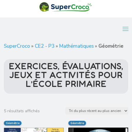
SuperCroco
»
CE2 - P3
»
Mathématiques
»
Géométrie
EXERCICES, ÉVALUATIONS,
JEUX ET ACTIVITÉS POUR
L’ÉCOLE PRIMAIRE
Trié
5 résultats affichés
du
Géométrie
Géométrie
plus