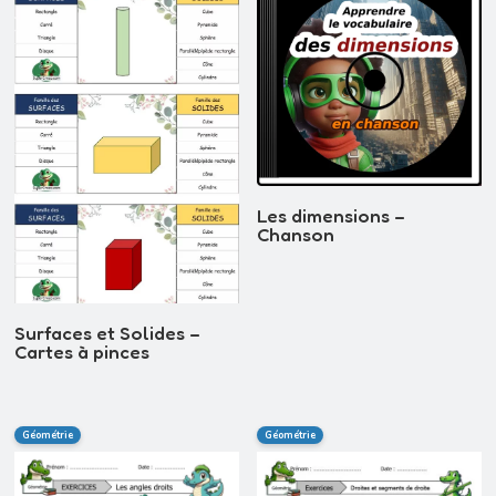
récent
au
plus
ancien
Les dimensions –
Chanson
Surfaces et Solides –
Cartes à pinces
Géométrie
Géométrie