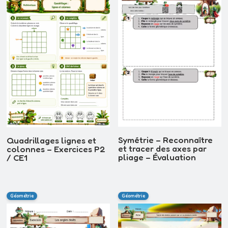
Symétrie – Reconnaître
Quadrillages lignes et
et tracer des axes par
colonnes – Exercices P2
pliage – Évaluation
/ CE1
Géométrie
Géométrie