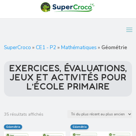
SuperCroco
»
CE1 - P2
»
Mathématiques
»
Géométrie
EXERCICES, ÉVALUATIONS,
JEUX ET ACTIVITÉS POUR
L’ÉCOLE PRIMAIRE
Trié
35 résultats affichés
du
Géométrie
Géométrie
plus