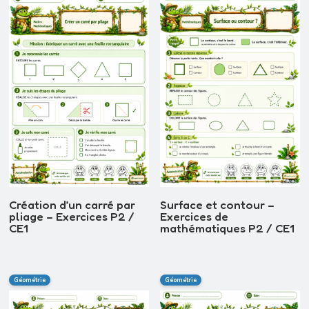
récent
au
plus
ancien
Surface et contour –
Création d’un carré par
Exercices de
pliage – Exercices P2 /
mathématiques P2 / CE1
CE1
Géométrie
Géométrie