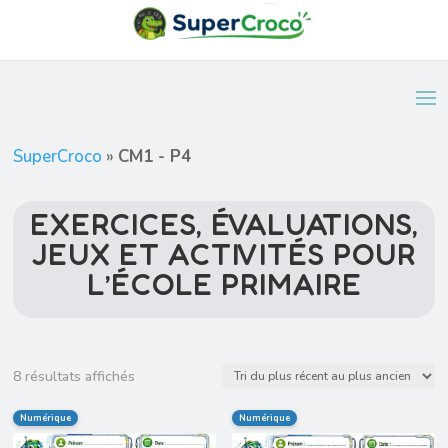
SuperCroco
»
CM1 - P4
EXERCICES, ÉVALUATIONS,
JEUX ET ACTIVITÉS POUR
L’ÉCOLE PRIMAIRE
Trié
8 résultats affichés
du
Numérique
Numérique
plus