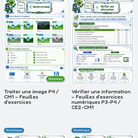
récent
au
plus
ancien
Nouveau
Traiter une image P4 /
Vérifier une information
CM1 – Feuilles
– Feuilles d’exercices
d’exercices
numériques P3-P4 /
CE2-CM1
Numérique
Numérique