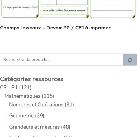
Champs lexicaux – Devoir P2 / CE1 à imprimer
Catégories ressources
1
CP - P1
121
2
1
Mathématiques
115
1
1
3
Nombres et Opérations
31
p
5
1
2
Géométrie
29
r
p
p
9
4
Grandeurs et mesures
48
o
r
r
p
8