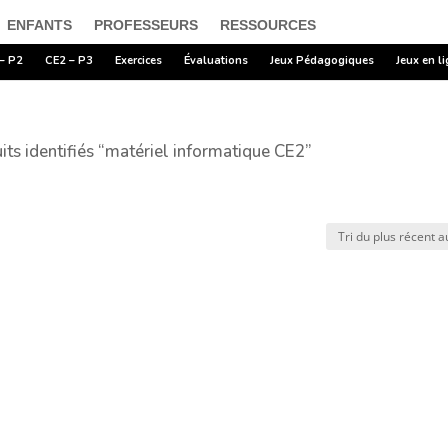
ENFANTS
PROFESSEURS
RESSOURCES
– P2
CE2 – P3
Exercices
Évaluations
Jeux Pédagogiques
Jeux en l
its identifiés “matériel informatique CE2”