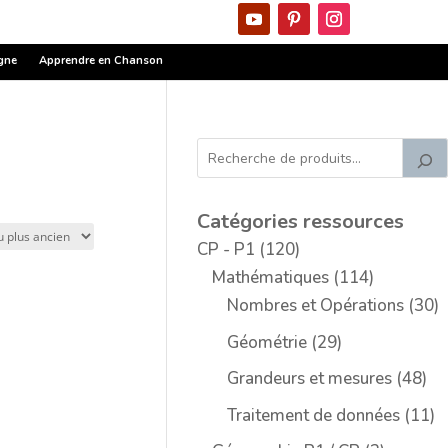
igne
Apprendre en Chanson
Catégories ressources
1
CP - P1
120
2
1
Mathématiques
114
0
1
3
Nombres et Opérations
30
p
4
0
2
Géométrie
29
r
p
p
9
4
Grandeurs et mesures
48
o
r
r
p
8
1
Traitement de données
11
d
o
o
r
p
1
u
d
d