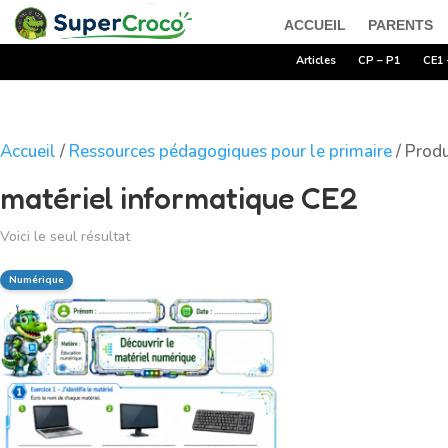
ACCUEIL
PARENTS
Articles
CP – P1
CE1 
Accueil
/
Ressources pédagogiques pour le primaire
/ Produ
matériel informatique CE2
Voici le seul résultat
Numérique