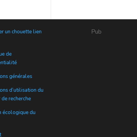
u
d
t
s
i
u
s
t
i
s
t
Pub
r un chouette lien
s
ue de
ntialité
ions générales
ons d’utilisation du
 de recherche
n écologique du
t