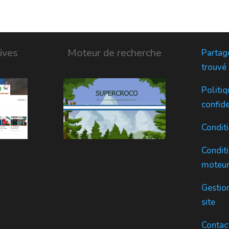
ives
Moteur de recherche
Partage
trouvé
Politiq
confide
Condit
Conditi
moteur
Gestio
site
Contac