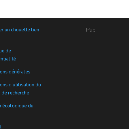
u
d
t
s
i
u
s
t
i
s
t
Pub
r un chouette lien
s
ue de
ntialité
ions générales
ons d’utilisation du
 de recherche
n écologique du
t