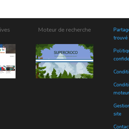
ives
Moteur de recherche
Partage
trouvé
Politiq
confide
Condit
Conditi
moteur
Gestio
site
Contac