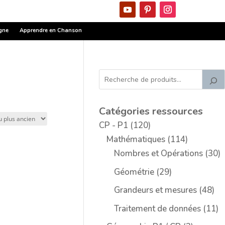
igne
Apprendre en Chanson
Catégories ressources
1
CP - P1
120
2
1
Mathématiques
114
0
1
3
Nombres et Opérations
30
p
4
0
2
Géométrie
29
r
p
p
9
4
Grandeurs et mesures
48
o
r
r
p
8
1
Traitement de données
11
d
o
o
r
p
1
u
d
d