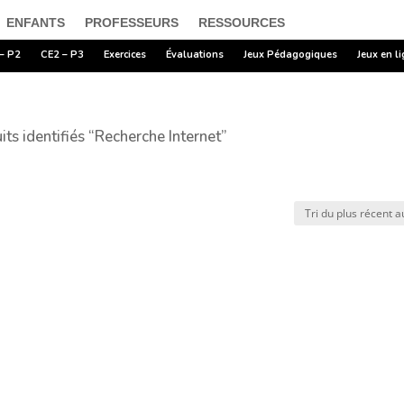
ENFANTS
PROFESSEURS
RESSOURCES
– P2
CE2 – P3
Exercices
Évaluations
Jeux Pédagogiques
Jeux en l
its identifiés “Recherche Internet”