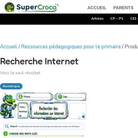
ACCUEIL
PARENTS
Articles
CP – P1
CE1 
Accueil
/
Ressources pédagogiques pour le primaire
/ Produ
Recherche Internet
Voici le seul résultat
Numérique