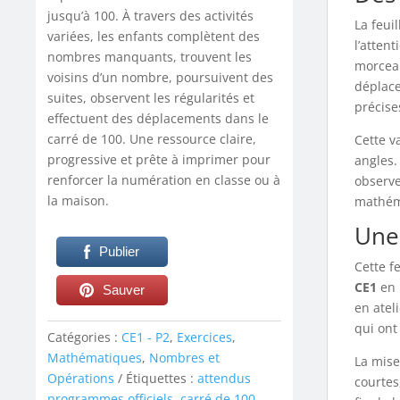
jusqu’à 100. À travers des activités
La feui
variées, les enfants complètent des
l’atten
nombres manquants, trouvent les
morceau
voisins d’un nombre, poursuivent des
déplace
suites, observent les régularités et
précise
effectuent des déplacements dans le
carré de 100. Une ressource claire,
Cette v
progressive et prête à imprimer pour
angles.
renforcer la numération en classe ou à
observe
la maison.
mathém
Une 
Publier
Cette f
CE1
en 
Sauver
en atel
qui ont
Catégories :
CE1 - P2
,
Exercices
,
Mathématiques
,
Nombres et
La mise
Opérations
Étiquettes :
attendus
courtes
programmes officiels
,
carré de 100
,