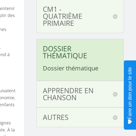
CM1 -
aintenir
QUATRIÈME
plir des
PRIMAIRE
nes
DOSSIER
s
THÉMATIQUE
end à
l
Dossier thématique
Faire un don pour le site
APPRENDRE EN
uivalent
CHANSON
tonomie,
enfants
.
AUTRES
signes
le. À la