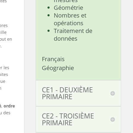
ités
Géométrie
Nombres et
opérations
bres
Traitement de
ille
données
out en
.
Français
Géographie
r les
ites
que
CE1 - DEUXIÈME
n
PRIMAIRE
é
,
ordre
au des
CE2 - TROISIÈME
PRIMAIRE