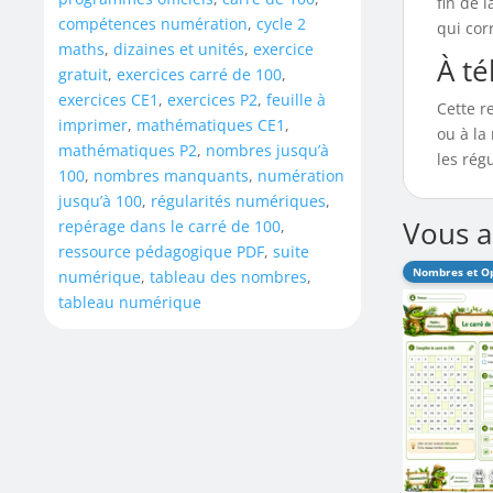
fin de 
compétences numération
,
cycle 2
qui cor
maths
,
dizaines et unités
,
exercice
À té
gratuit
,
exercices carré de 100
,
exercices CE1
,
exercices P2
,
feuille à
Cette r
imprimer
,
mathématiques CE1
,
ou à la
mathématiques P2
,
nombres jusqu’à
les rég
100
,
nombres manquants
,
numération
jusqu’à 100
,
régularités numériques
,
Vous a
repérage dans le carré de 100
,
ressource pédagogique PDF
,
suite
numérique
,
tableau des nombres
,
tableau numérique