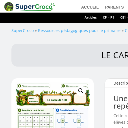
ACCUEIL
PARENTS
Articles
CP – P1
CE1 
SuperCroco
»
Ressources pédagogiques pour le primaire
»
C
LE CAR
Descrip
Une 
repé
Cette r
élèves