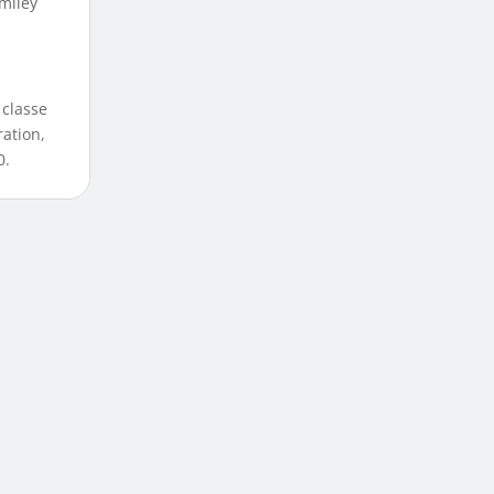
smiley
 classe
ration,
0.