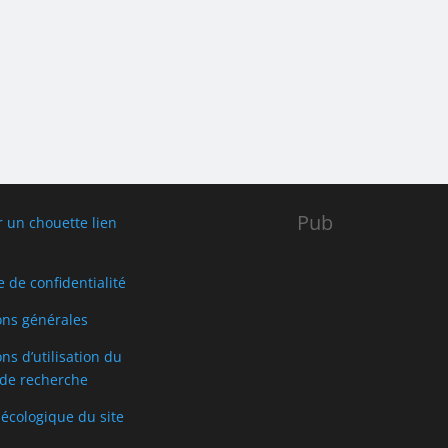
Pub
r un chouette lien
e de confidentialité
ons générales
ns d’utilisation du
de recherche
 écologique du site