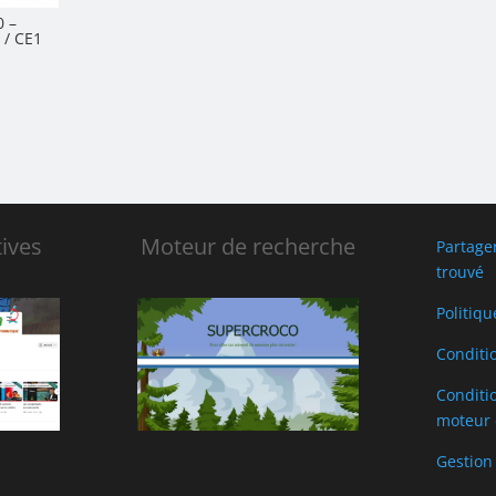
0 –
 / CE1
ives
Moteur de recherche
Partage
trouvé
Politiqu
Conditi
Conditio
moteur 
Gestion