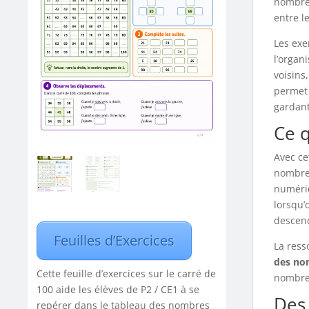
nombres
entre l
Les exe
l’organ
voisins
permet 
gardant
Ce q
Avec ce
nombres
numériq
lorsqu’
descend
Feuilles d’Exercices
La ress
des no
Cette feuille d’exercices sur le carré de
nombre
100 aide les élèves de P2 / CE1 à se
Des 
repérer dans le tableau des nombres