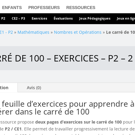
ENFANTS
PROFESSEURS
RESSOURCES
– P2
CE2 – P3
Exercices
Évaluations
Jeux Pédagogiques
Jeux en lig
E1 - P2
»
Mathématiques
»
Nombres et Opérations
»
Le carré de 10
RÉ DE 100 – EXERCICES – P2 – 
tion
Avis (0)
feuille d’exercices pour apprendre à
rer dans le carré de 100
essource propose
deux pages d’exercices sur le carré de 100
pour l
 de
P2 / CE1
. Elle permet de travailler progressivement la lecture de