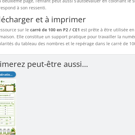
la deuxième page, l’enfant peut aussi s’autoévaluer en coloriant le 
respond à son ressenti.
lécharger et à imprimer
essource sur le
carré de 100 en P2 / CE1
est prête à être utilisée en
 maison. Elle constitue un support pratique pour travailler la numé
ularités du tableau des nombres et le repérage dans le carré de 10
imerez peut-être aussi…
Nombres et Opérations