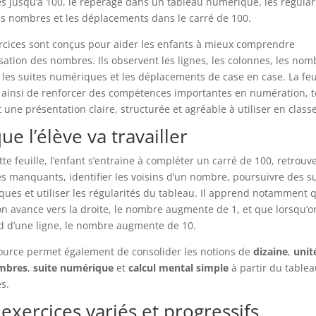
 jusqu’à 100, le repérage dans un tableau numérique, les régular
es nombres et les déplacements dans le carré de 100.
rcices sont conçus pour aider les enfants à mieux comprendre
isation des nombres. Ils observent les lignes, les colonnes, les nom
, les suites numériques et les déplacements de case en case. La feu
ainsi de renforcer des compétences importantes en numération, t
 une présentation claire, structurée et agréable à utiliser en classe
ue l’élève va travailler
tte feuille, l’enfant s’entraine à compléter un carré de 100, retrouve
 manquants, identifier les voisins d’un nombre, poursuivre des su
ues et utiliser les régularités du tableau. Il apprend notamment 
on avance vers la droite, le nombre augmente de 1, et que lorsqu’o
 d’une ligne, le nombre augmente de 10.
ource permet également de consolider les notions de
dizaine
,
unit
mbres
,
suite numérique
et
calcul mental simple
à partir du table
s.
exercices variés et progressifs