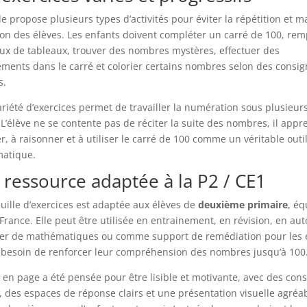
lle propose plusieurs types d’activités pour éviter la répétition et m
tion des élèves. Les enfants doivent compléter un carré de 100, rem
x de tableaux, trouver des nombres mystères, effectuer des
ments dans le carré et colorier certains nombres selon des consig
s.
ariété d’exercices permet de travailler la numération sous plusieur
 L’élève ne se contente pas de réciter la suite des nombres, il appr
r, à raisonner et à utiliser le carré de 100 comme un véritable outi
atique.
ressource adaptée à la P2 / CE1
euille d’exercices est adaptée aux élèves de
deuxième primaire
, éq
France. Elle peut être utilisée en entrainement, en révision, en au
ier de mathématiques ou comme support de remédiation pour les 
 besoin de renforcer leur compréhension des nombres jusqu’à 100
 en page a été pensée pour être lisible et motivante, avec des con
, des espaces de réponse clairs et une présentation visuelle agréab