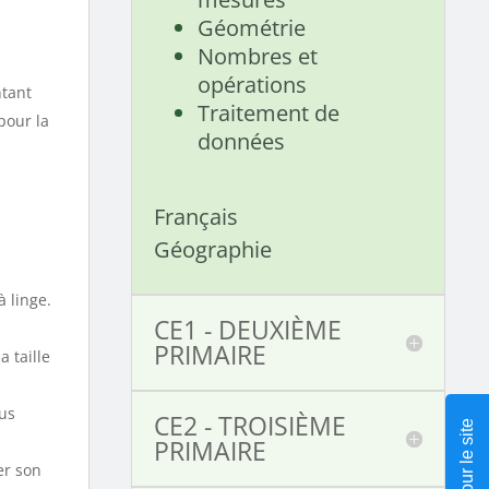
Géométrie
Nombres et
opérations
ntant
Traitement de
pour la
données
Français
Géographie
 linge.
CE1 - DEUXIÈME
PRIMAIRE
a taille
lus
CE2 - TROISIÈME
PRIMAIRE
er son