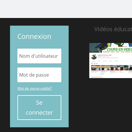
Vidéos éducat
Connexion
Mot de passe oublié?
Se
connecter
A
l