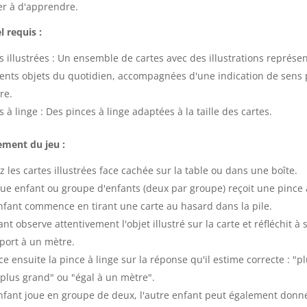
r à d'apprendre.
l requis :
s illustrées : Un ensemble de cartes avec des illustrations représe
rents objets du quotidien, accompagnées d'une indication de sens 
re.
s à linge : Des pinces à linge adaptées à la taille des cartes.
ment du jeu :
z les cartes illustrées face cachée sur la table ou dans une boîte.
e enfant ou groupe d'enfants (deux par groupe) reçoit une pince à
fant commence en tirant une carte au hasard dans la pile.
ant observe attentivement l'objet illustré sur la carte et réfléchit à s
port à un mètre.
ace ensuite la pince à linge sur la réponse qu'il estime correcte : "p
 "plus grand" ou "égal à un mètre".
enfant joue en groupe de deux, l'autre enfant peut également donn