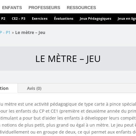
ENFANTS
PROFESSEURS
RESSOURCES
– P2
CE2 – P3
Exercices
Évaluations
Jeux Pédagogiques
Jeux en lig
P - P1
»
Le mètre – Jeu
LE MÈTRE – JEU
tion
Avis (0)
du mètre est une activité pédagogique de type carte à pince spéci
our les enfants du CP et CE1 (première et deuxième année du prim
stimulant a pour but d'aider les enfants à développer leurs compé
s notions de plus petit, plus grand ou égal à un mètre. Le jeu peut 
dividuellement ou en groupe de deux, ce qui permet aux enfants d