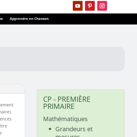
ne
Apprendre en Chanson
CP - PREMIÈRE
PRIMAIRE
alement
aire).
Mathématiques
tences
être
Grandeurs et
e
mesures