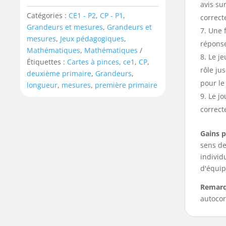
avis su
Catégories :
CE1 - P2
,
CP - P1
,
correct
Grandeurs et mesures
,
Grandeurs et
Une f
mesures
,
Jeux pédagogiques
,
réponse 
Mathématiques
,
Mathématiques
Le je
Étiquettes :
Cartes à pinces
,
ce1
,
CP
,
rôle ju
deuxième primaire
,
Grandeurs
,
pour le 
longueur
,
mesures
,
première primaire
Le jo
correct
Gains p
sens de
individ
d'équip
Remarq
autocor