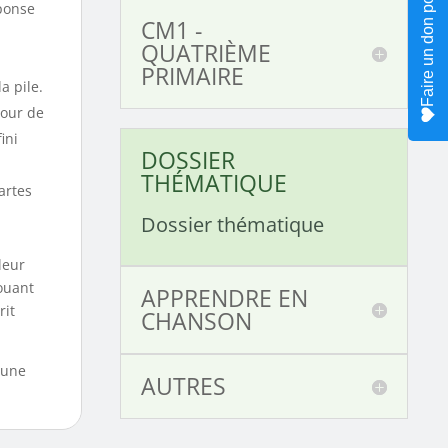
Faire un don pour le site
éponse
CM1 -
QUATRIÈME
PRIMAIRE
a pile.
tour de
ini
DOSSIER
THÉMATIQUE
artes
Dossier thématique
leur
ouant
APPRENDRE EN
rit
CHANSON
 une
AUTRES