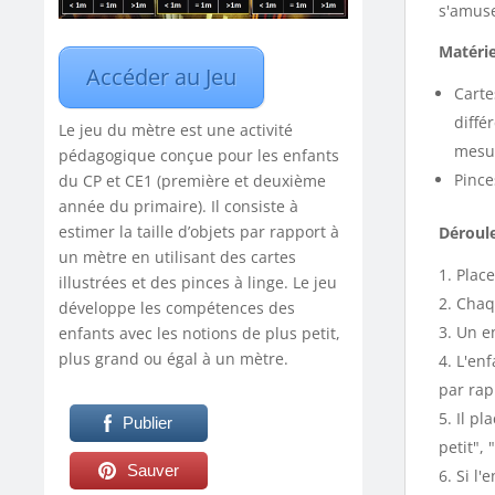
s'amuse
Matérie
Accéder au Jeu
Carte
diffé
Le jeu du mètre est une activité
mesu
pédagogique conçue pour les enfants
Pince
du CP et CE1 (première et deuxième
année du primaire). Il consiste à
estimer la taille d’objets par rapport à
Déroule
un mètre en utilisant des cartes
Place
illustrées et des pinces à linge. Le jeu
Chaqu
développe les compétences des
Un en
enfants avec les notions de plus petit,
plus grand ou égal à un mètre.
L'enf
par rap
Il pl
Publier
petit",
Sauver
Si l'