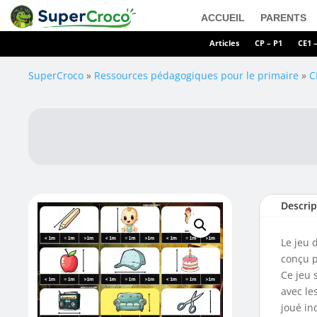
ACCUEIL
PARENTS
Articles
CP – P1
CE1 
SuperCroco
»
Ressources pédagogiques pour le primaire
»
C
Descrip
Le jeu 
conçu p
Ce jeu 
avec le
joué in