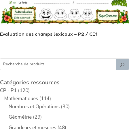
Évaluation des champs lexicaux – P2 / CE1
Catégories ressources
1
CP - P1
120
2
1
Mathématiques
114
0
1
3
Nombres et Opérations
30
p
4
0
2
Géométrie
29
r
p
p
9
4
Grandeurs et mesures
48