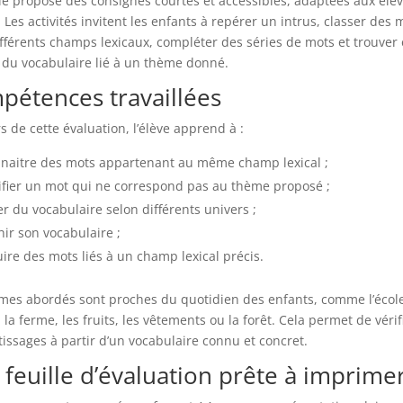
lle propose des consignes courtes et accessibles, adaptées aux élè
. Les activités invitent les enfants à repérer un intrus, classer des 
fférents champs lexicaux, compléter des séries de mots et trouver 
u vocabulaire lié à un thème donné.
pétences travaillées
s de cette évaluation, l’élève apprend à :
naitre des mots appartenant au même champ lexical ;
ifier un mot qui ne correspond pas au thème proposé ;
er du vocabulaire selon différents univers ;
hir son vocabulaire ;
ire des mots liés à un champ lexical précis.
mes abordés sont proches du quotidien des enfants, comme l’école
 la ferme, les fruits, les vêtements ou la forêt. Cela permet de vérif
issages à partir d’un vocabulaire connu et concret.
feuille d’évaluation prête à imprime