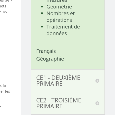
ves de 7
Géométrie
mots
eux-
Nombres et
opérations
Traitement de
données
Français
Géographie
CE1 - DEUXIÈME
PRIMAIRE
, la
ier les
CE2 - TROISIÈME
PRIMAIRE
r