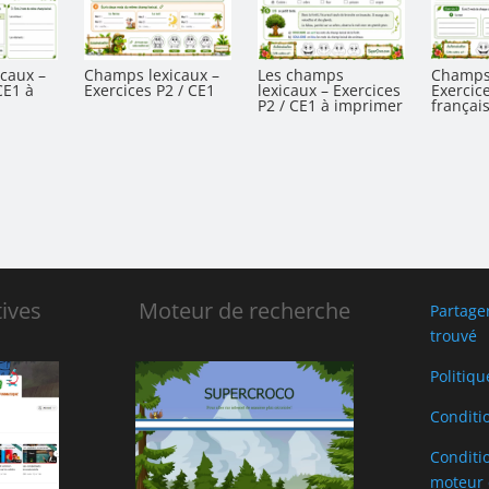
caux –
Champs lexicaux –
Les champs
Champs 
CE1 à
Exercices P2 / CE1
lexicaux – Exercices
Exercic
P2 / CE1 à imprimer
français
ives
Moteur de recherche
Partage
trouvé
Politiqu
Conditi
Conditio
moteur 