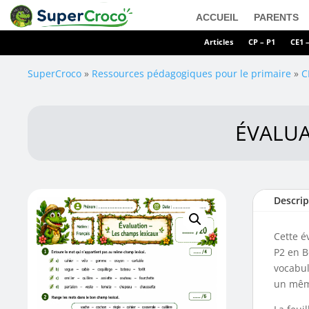
ACCUEIL
PARENTS
Articles
CP – P1
CE1 
SuperCroco
»
Ressources pédagogiques pour le primaire
»
C
ÉVALUA
Descrip
Cette é
P2 en B
vocabul
un mêm