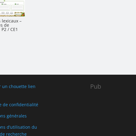
lexicaux –
es de
 P2 / CE1
Pub
r un chouette lien
e de confidentialité
ons générales
ns d’utilisation du
de recherche