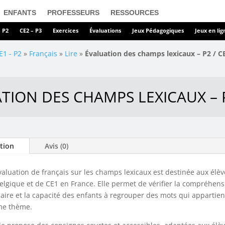
ENFANTS
PROFESSEURS
RESSOURCES
– P2
CE2 – P3
Exercices
Évaluations
Jeux Pédagogiques
Jeux en lig
E1 - P2
»
Français
»
Lire
»
Évaluation des champs lexicaux – P2 / C
TION DES CHAMPS LEXICAUX – P
tion
Avis (0)
valuation de français sur les champs lexicaux est destinée aux élèv
elgique et de CE1 en France. Elle permet de vérifier la compréhen
aire et la capacité des enfants à regrouper des mots qui appartie
e thème.