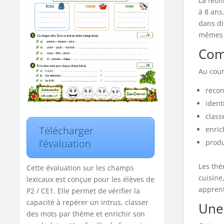
La feui
à 8 ans
dans di
mêmes d
Com
Au cour
recon
ident
class
Télécharger
enric
l’évaluation
produ
Les thè
Cette évaluation sur les champs
cuisine,
lexicaux est conçue pour les élèves de
apprent
P2 / CE1. Elle permet de vérifier la
capacité à repérer un intrus, classer
Une 
des mots par thème et enrichir son