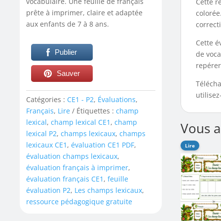
vocabulaire. Une feuille de français
Cette r
prête à imprimer, claire et adaptée
colorée
aux enfants de 7 à 8 ans.
correct
Cette é
Publier
de voca
repérer
Sauver
Télécha
utilise
Catégories :
CE1 - P2
,
Évaluations
,
Français
,
Lire
Étiquettes :
champ
lexical
,
champ lexical CE1
,
champ
Vous a
lexical P2
,
champs lexicaux
,
champs
lexicaux CE1
,
évaluation CE1 PDF
,
Lire
évaluation champs lexicaux
,
évaluation français à imprimer
,
évaluation français CE1
,
feuille
évaluation P2
,
Les champs lexicaux
,
ressource pédagogique gratuite