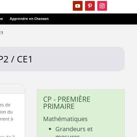
ne
Apprendre en Chanson
E1
2 / CE1
CP - PREMIÈRE
PRIMAIRE
es de
sion du
Mathématiques
nnent à
Grandeurs et
mesures