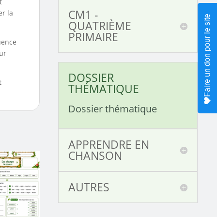
t
CM1 -
r la
Faire un don pour le site
QUATRIÈME
PRIMAIRE
uence
ur
DOSSIER
t
THÉMATIQUE
Dossier thématique
APPRENDRE EN
CHANSON
AUTRES