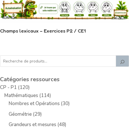
Champs lexicaux – Exercices P2 / CE1
Catégories ressources
1
CP - P1
120
2
1
Mathématiques
114
0
1
3
Nombres et Opérations
30
p
4
0
2
Géométrie
29
r
p
p
9
4
Grandeurs et mesures
48
o
r
r