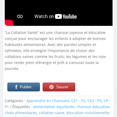
“La Collation Santé” est une chanson joyeuse et éducative
conçue pour encourager les enfants à adopter de bonnes
habitudes alimentaires. Avec des paroles simples et
rythmées, elle enseigne l’importance de choisir des
collations saines comme les fruits, les légumes et les noix
pour rester plein d’énergie et prêt à s’amuser toute la
journée.
Publier
Sauver
Catégories :
Apprendre en Chansons
,
CE1 - P2
,
CE2 - P3
,
CP -
P1
Étiquettes :
alimentation équilibrée
,
chanson éducative
,
choix alimentaires
,
collation saine
,
éducation nutritionnelle
,