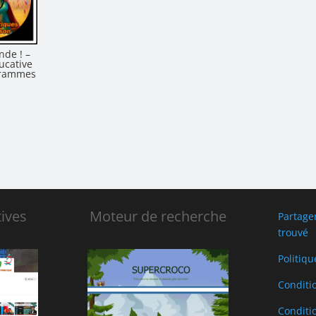
nde ! –
ucative
grammes
ives
Moteur de recherche
Partage
trouvé
Politiqu
Conditi
Conditio