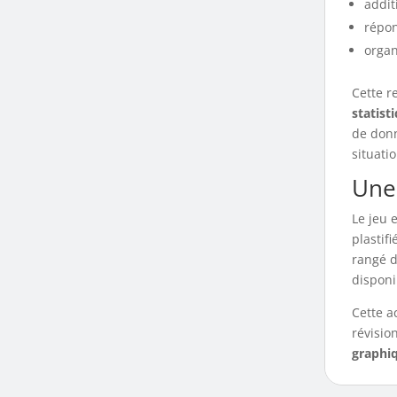
addit
répon
organ
Cette re
statist
de donn
situati
Une
Le jeu 
plastif
rangé d
disponi
Cette a
révisio
graphi