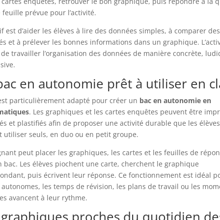
s cartes enquêtes, retrouver le bon graphique, puis répondre à la 
feuille prévue pour l’activité.
tif est d’aider les élèves à lire des données simples, à comparer des
és et à prélever les bonnes informations dans un graphique. L’activ
de travailler l’organisation des données de manière concrète, ludi
sive.
ac en autonomie prêt à utiliser en c
est particulièrement adapté pour créer un
bac en autonomie en
atiques
. Les graphiques et les cartes enquêtes peuvent être imp
s et plastifiés afin de proposer une activité durable que les élèves
 utiliser seuls, en duo ou en petit groupe.
gnant peut placer les graphiques, les cartes et les feuilles de répo
 bac. Les élèves piochent une carte, cherchent le graphique
ondant, puis écrivent leur réponse. Ce fonctionnement est idéal po
s autonomes, les temps de révision, les plans de travail ou les mo
ves avancent à leur rythme.
 graphiques proches du quotidien de