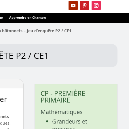
ne
Apprendre en Chanson
 bâtonnets – Jeu d’enquête P2 / CE1
TE P2 / CE1
CP - PREMIÈRE
ter
PRIMAIRE
Mathématiques
nnets
Grandeurs et
iques,
mesures