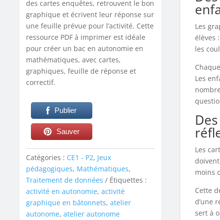
des cartes enquêtes, retrouvent le bon
enf
graphique et écrivent leur réponse sur
une feuille prévue pour l’activité. Cette
Les gra
ressource PDF à imprimer est idéale
élèves :
pour créer un bac en autonomie en
les cou
mathématiques, avec cartes,
Chaque
graphiques, feuille de réponse et
Les enf
correctif.
nombres
questio
Publier
Des 
réfl
Sauver
Les car
Catégories :
CE1 - P2
,
Jeux
doivent
pédagogiques
,
Mathématiques
,
moins c
Traitement de données
Étiquettes :
Cette d
activité en autonomie
,
activité
d’une r
graphique en bâtonnets
,
atelier
sert à 
autonome
,
atelier autonome