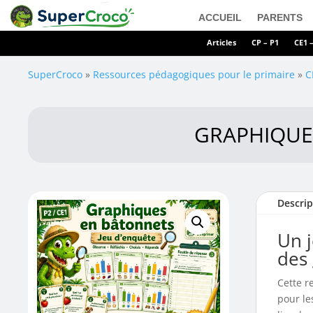
ACCUEIL
PARENTS
Articles
CP – P1
CE1 
SuperCroco
»
Ressources pédagogiques pour le primaire
»
C
GRAPHIQUES
Descrip
Un j
des
Cette r
pour le