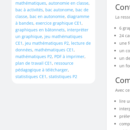
mathématiques
,
autonomie en classe
,
Con
bac à activités
,
bac autonome
,
bac de
classe
,
bac en autonomie
,
diagramme
La ress
à bandes
,
exercice graphique CE1
,
6 gra
graphiques en bâtonnets
,
interpréter
24 ca
un graphique
,
jeu mathématiques
une f
CE1
,
jeu mathématiques P2
,
lecture de
données
,
mathématiques CE1
,
un co
mathématiques P2
,
PDF à imprimer
,
un de
plan de travail CE1
,
ressource
un fo
pédagogique à télécharger
,
statistiques CE1
,
statistiques P2
Com
Avec ce 
lire 
inter
préle
compa