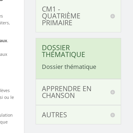
CM1 -
QUATRIÈME
es
PRIMAIRE
ûters,
caux
.
DOSSIER
THÉMATIQUE
 aux
Dossier thématique
APPRENDRE EN
lèves
CHANSON
si ou le
AUTRES
ulation
ique