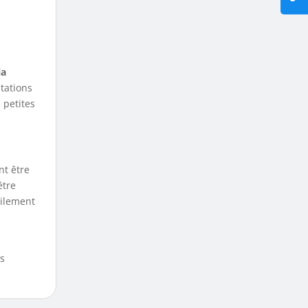
la
tations
 petites
nt être
être
cilement
s