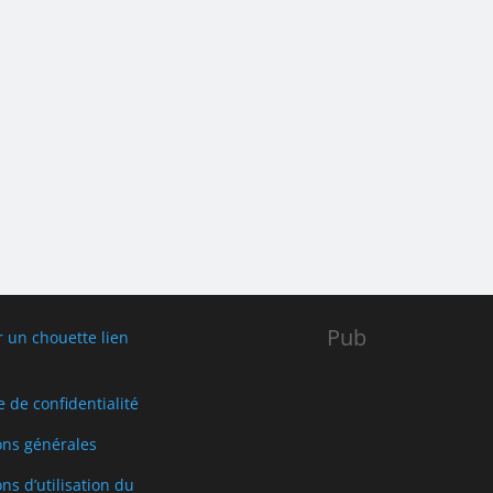
Pub
r un chouette lien
e de confidentialité
ons générales
ns d’utilisation du