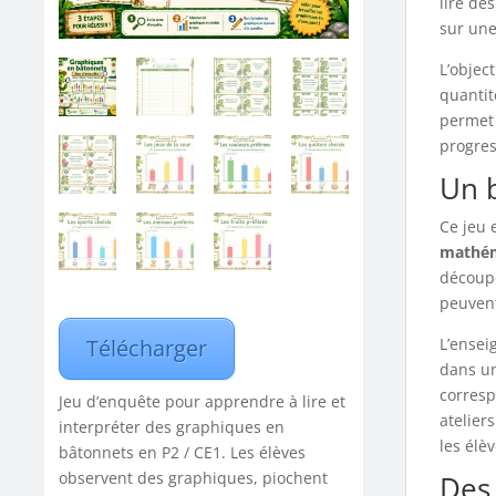
lire de
sur une 
L’objec
quantit
permet 
progres
Un b
Ce jeu 
mathém
découpé
peuvent
L’ensei
Télécharger
dans un
corresp
Jeu d’enquête pour apprendre à lire et
atelier
interpréter des graphiques en
les élè
bâtonnets en P2 / CE1. Les élèves
observent des graphiques, piochent
Des