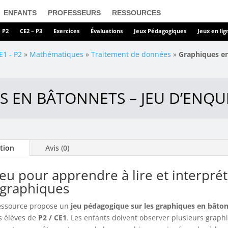
ENFANTS
PROFESSEURS
RESSOURCES
– P2
CE2 – P3
Exercices
Évaluations
Jeux Pédagogiques
Jeux en lig
E1 - P2
»
Mathématiques
»
Traitement de données
»
Graphiques en
 EN BÂTONNETS – JEU D’ENQUÊ
tion
Avis (0)
eu pour apprendre à lire et interpré
 graphiques
essource propose un
jeu pédagogique sur les graphiques en bâto
s élèves de
P2 / CE1
. Les enfants doivent observer plusieurs graph