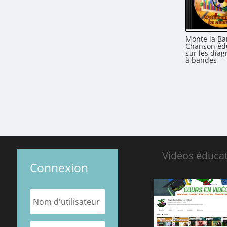
Monte la Ba
Chanson éd
sur les dia
à bandes
Vidéos éducat
Connexion