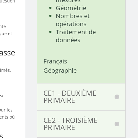
question
Géométrie
Nombres et
opérations
ité
Traitement de
que et
données
lasse
Français
Géographie
rimés,
CE1 - DEUXIÈME
nse
PRIMAIRE
ur les
ments où
CE2 - TROISIÈME
PRIMAIRE
s