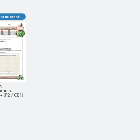
Traitement de données
n
mme à
– (P2 / CE1)