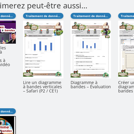
imerez peut-être aussi…
Traitement de données
Traitement de données
Traitement de données
les
à
s à
vidéo
Créer u
Lire un diagramme
Diagramme à
diagra
à bandes verticales
bandes – Évaluation
bandes 
– Safari (P2 / CE1)
Traitement de données