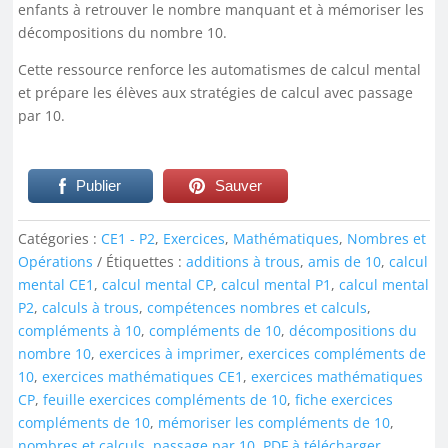
enfants à retrouver le nombre manquant et à mémoriser les
décompositions du nombre 10.
Cette ressource renforce les automatismes de calcul mental
et prépare les élèves aux stratégies de calcul avec passage
par 10.
Publier
Sauver
Catégories :
CE1 - P2
,
Exercices
,
Mathématiques
,
Nombres et
Opérations
Étiquettes :
additions à trous
,
amis de 10
,
calcul
mental CE1
,
calcul mental CP
,
calcul mental P1
,
calcul mental
P2
,
calculs à trous
,
compétences nombres et calculs
,
compléments à 10
,
compléments de 10
,
décompositions du
nombre 10
,
exercices à imprimer
,
exercices compléments de
10
,
exercices mathématiques CE1
,
exercices mathématiques
CP
,
feuille exercices compléments de 10
,
fiche exercices
compléments de 10
,
mémoriser les compléments de 10
,
nombres et calculs
,
passage par 10
,
PDF à télécharger
,