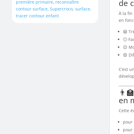
de 
première primaire
,
reconnaître
contour surface
,
Supercroco
,
surface
,
À la fi
tracer contour enfant
en fonc
😄 Tr
🙂 Fac
😐 M
😟 Dif
C’est u
dévelo
👨‍
en 
Cette év
pour 
pour 