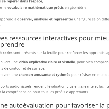
x
se repérer dans l’espace
,
er le
vocabulaire mathématique précis
en géométrie.
 apprend à
observer, analyser et représenter
une figure selon diff
.
es ressources interactives pour mie
prendre
R codes
sont présents sur la feuille pour renforcer les apprentissa
en vers une
vidéo explicative claire et visuelle
, pour bien compren
ns de contour et de surface.
en vers une
chanson amusante et rythmée
pour réviser en musiq
ports audio-visuels rendent l'évaluation plus engageante et facilit
 à la compréhension pour tous les profils d'apprenants.
ne autoévaluation pour favoriser la 