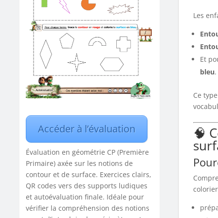
Les enf
Entou
Entou
Et po
bleu
.
Ce type 
vocabul
Accéder à l’évaluation
🧠 
surf
Évaluation en géométrie CP (Première
Pourq
Primaire) axée sur les notions de
contour et de surface. Exercices clairs,
Compren
QR codes vers des supports ludiques
colorie
et autoévaluation finale. Idéale pour
prépa
vérifier la compréhension des notions