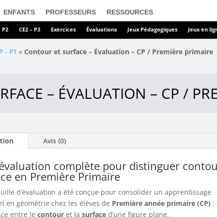
ENFANTS
PROFESSEURS
RESSOURCES
– P2
CE2 – P3
Exercices
Évaluations
Jeux Pédagogiques
Jeux en lig
P - P1
»
Contour et surface – Évaluation – CP / Première primaire
FACE – ÉVALUATION – CP / PR
tion
Avis (0)
évaluation complète pour distinguer contou
ace en Première Primaire
euille d’évaluation a été conçue pour consolider un apprentissage
el en géométrie chez les élèves de
Première année primaire (CP)
: 
nce entre le
contour
et la
surface
d’une figure plane.