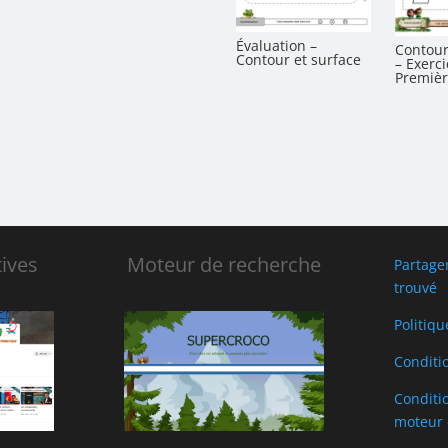
Évaluation –
Contour
Contour et surface
– Exerci
Premièr
ives
Moteur de recherche
Partage
trouvé
Politiqu
Conditi
Conditio
moteur 