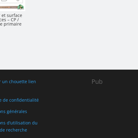
 et surface
ces – CP /
e primaire
Pub
r un chouette lien
e de confidentialité
ons générales
ns d’utilisation du
de recherche