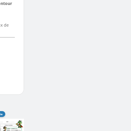
ontour
ux de
ie