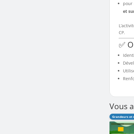
pour 
et su
L’activ
CP.
✅ O
Ident
Dével
Utili
Renfo
Vous a
Grandeurs et