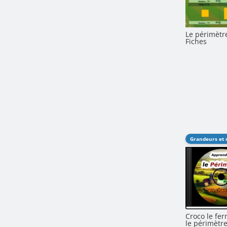
Le périmètr
Fiches
Grandeurs et
Croco le fer
le périmètr