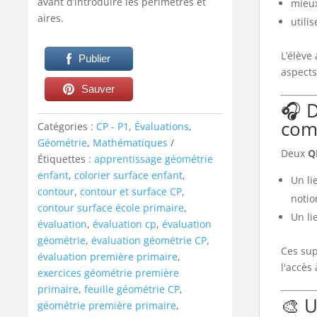
avant d’introduire les périmètres et
mieu
aires.
utilis
L’élève
Publier
aspects
Sauver
🎧 D
com
Catégories :
CP - P1
,
Évaluations
,
Géométrie
,
Mathématiques
Deux
Q
Étiquettes :
apprentissage géométrie
enfant
,
colorier surface enfant
,
Un li
contour
,
contour et surface CP
,
notio
contour surface école primaire
,
Un li
évaluation
,
évaluation cp
,
évaluation
géométrie
,
évaluation géométrie CP
,
Ces sup
évaluation première primaire
,
l'accès
exercices géométrie première
primaire
,
feuille géométrie CP
,
🎨 U
géométrie première primaire
,