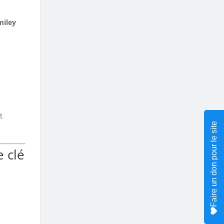
miley
t
Faire un don pour le site
e clé