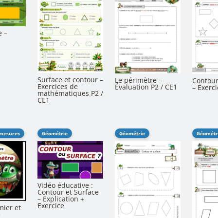
e –
Surface et contour –
Le périmètre –
Contour
Exercices de
Évaluation P2 / CE1
– Exerci
mathématiques P2 /
CE1
 mesures
Géométrie
Géométrie
Géométr
Vidéo éducative :
Contour et Surface
– Explication +
Exercice
mier et
e