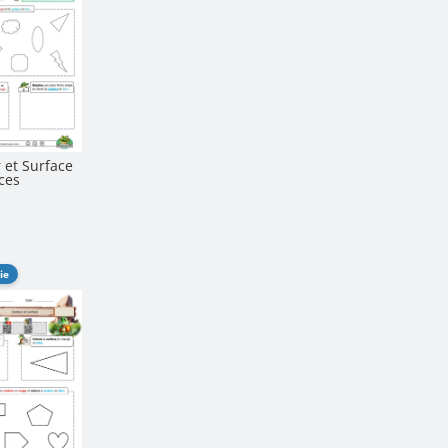
 et Surface
ces
ie