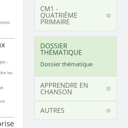
CM1 -
QUATRIÈME
PRIMAIRE
érents
ux
DOSSIER
THÉMATIQUE
ges :
Dossier thématique
dre les
APPRENDRE EN
ue.
CHANSON
ent
AUTRES
prise