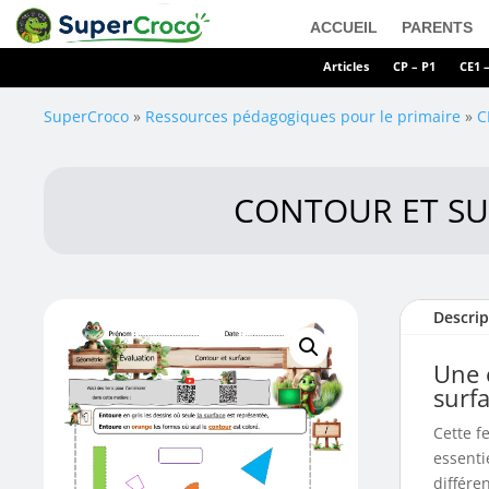
ACCUEIL
PARENTS
Articles
CP – P1
CE1 
SuperCroco
»
Ressources pédagogiques pour le primaire
»
C
CONTOUR ET SUR
Descrip
Une 
surf
Cette f
essenti
différe