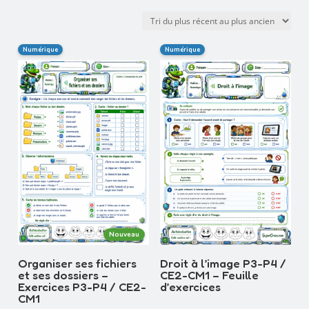
du
plus
récent
Numérique
Numérique
au
plus
ancien
Nouveau
Organiser ses fichiers
Droit à l’image P3-P4 /
et ses dossiers –
CE2-CM1 – Feuille
Exercices P3-P4 / CE2-
d’exercices
CM1