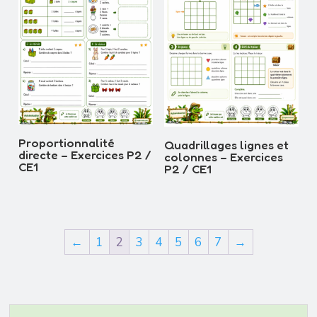
Proportionnalité
Quadrillages lignes et
directe – Exercices P2 /
colonnes – Exercices
CE1
P2 / CE1
←
1
2
3
4
5
6
7
→